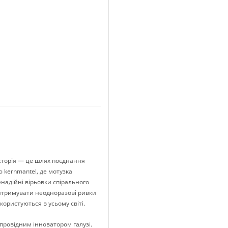
історія — це шлях поєднання
 kernmantel, де мотузка
надійні вірьовки спірального
 витримувати неодноразові ривки
користуються в усьому світі.
 провідним інноватором галузі.