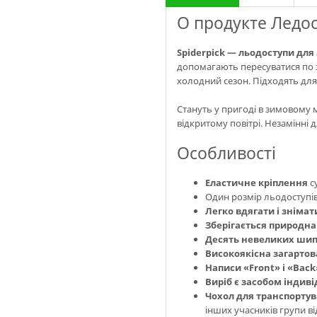
О продукте Ледост
Spiderpick — льодоступи для
допомагають пересуватися по з
холодний сезон. Підходять для 
Стануть у пригоді в зимовому м
відкритому повітрі. Незамінні 
Особливості
Еластичне кріплення
с
Один розмір льодоступі
Легко вдягати і знімат
Зберігається природна
Десять невеликих шип
Високоякісна загартов
Написи «Front» і «Back
Виріб є засобом індив
Чохол для транспорту
інших учасників групи в