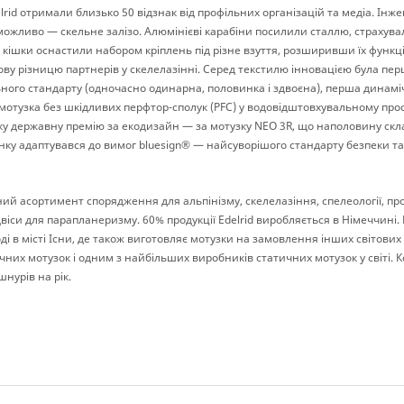
elrid отримали близько 50 відзнак від профільних організацій та медіа. Ін
можливо — скельне залізо. Алюмінієві карабіни посилили сталлю, страхув
 кішки оснастили набором кріплень під різне взуття, розширивши їх функці
ву різницю партнерів у скелелазінні. Серед текстилю інновацією була пе
ного стандарту (одночасно одинарна, половинка і здвоєна), перша динамі
отузка без шкідливих перфтор-сполук (PFC) у водовідштовхувальному прос
ку державну премію за екодизайн — за мотузку NEO 3R, що наполовину скл
ку адаптувався до вимог bluesign® — найсуворішого стандарту безпеки та 
ий асортимент спорядження для альпінізму, скелелазіння, спелеології, про
віси для парапланеризму. 60% продукції Edelrid виробляється в Німеччині. 
і в місті Існи, де також виготовляє мотузки на замовлення інших світових б
х мотузок і одним з найбільших виробників статичних мотузок у світі. К
шнурів на рік.