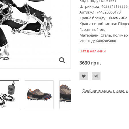
Код продукта:
51531
Штрих-код:
4028545158556
Артикул:
744320060170
Країна бренду:
Німеччина
Країна виробництва:
Півде
Гарантія:
1 рік
Матеріали:
Сталь, полімер
УКТ ЗЕД:
6406905000
Нет в наличии
3630
грн.
Сообщите когда появитс