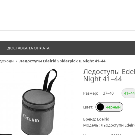
ДОСТАВКА ТА ОПЛАТА
одоходи
Ледоступы Edelrid Spiderpick II Night 41–44
Ледоступы Edelr
Night 41–44
Размер:
37–40
41–44
Цвет:
Черный
Бренд:
Edelrid
Модель:
Льодоступи Edelrid