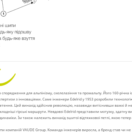
спорядження для альпінізму, скелелазіння та промальпу. Його 160-річна 
ертизи з інноваціями. Саме інженери Edelrid у 1953 розробили технологію
етення. Цей винахід здійснив революцію, назавжди витіснивши важкі й не
складніші гірські маршрути. Невдовзі Edelrid представили мотузку, здатну
динаміки. Їм також належить винахід зшитої відтяжкової петлі, якою тепер 
рупи компаній VAUDE Group. Команда інженерів виросла, а бренд став чи не