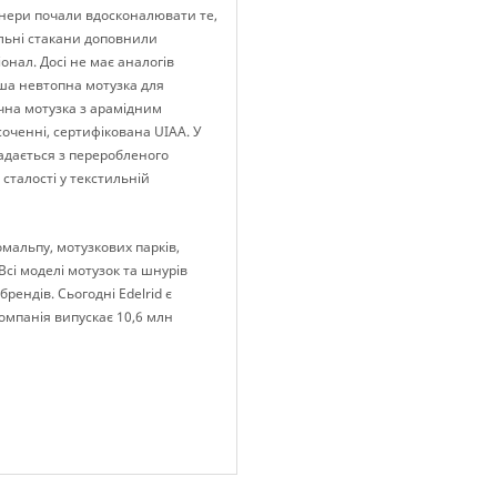
женери почали вдосконалювати те,
альні стакани доповнили
онал. Досі не має аналогів
рша невтопна мотузка для
чна мотузка з арамідним
оченні, сертифікована UIAA. У
адається з переробленого
сталості у текстильній
мальпу, мотузкових парків,
Всі моделі мотузок та шнурів
рендів. Сьогодні Edelrid є
омпанія випускає 10,6 млн