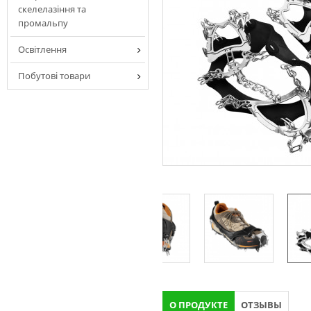
скелелазіння та
промальпу
Освітлення
Побутові товари
О ПРОДУКТЕ
ОТЗЫВЫ