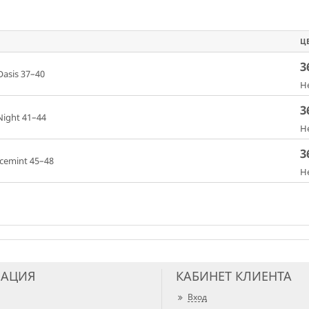
Ц
3
Oasis 37–40
Н
3
Night 41–44
Н
3
Icemint 45–48
Н
АЦИЯ
КАБИНЕТ КЛИЕНТА
Вход