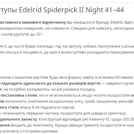
упы Edelrid Spiderpick II Night 41–44
 активного зимового відпочинку
від німецького бренду Edelrid. Вдяг
аледенілих поверхнях, не ковзаючи. Створені для хайкінгу, нескладни
схилів крутістю до 25°.
істі, де часто буває ожеледь: під час вигулу собаки, прогулянки з діть
для сільської місцевості, де крига може суттєво ускладнити пересування
умісне з закритим взуттям будь-якої форми, навіть із мʼякими біговими
в
підходить одночасно до кількох розмірів взуття
— завдяки гнучкі
и
: не потрібно роззуватись чи регулювати посадку.
 постановка стопи
: ноги не втомлюються, якщо носити льодоступи ве
ів
посилюють зчеплення на щільному снігу, кризі, змішаному рельєфі
ана сталь
міцна й не піддається корозії.
» позначають передню частину льодоступа для швидкої орієнтації.
ідуального захисту
. Конструкція відповідає регламенту ЄС щодо ЗІЗ 20
вання
входить до комплекту. Краще завжди тримати льодоступи в чохлі
ід контакту з гострими шипами.