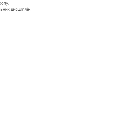
ропу.
льних дисциплін.