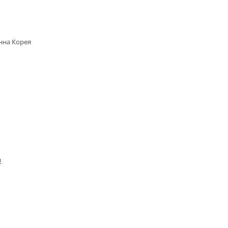
нна Корея
я