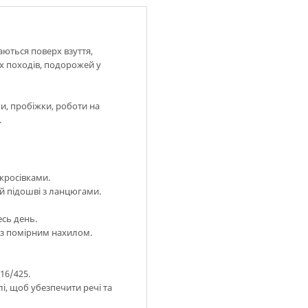
аються поверх взуття,
х походів, подорожей у
ми, пробіжки, роботи на
.
 кросівками.
й підошві з ланцюгами.
сь день.
 з помірним нахилом.
16/425.
, щоб убезпечити речі та