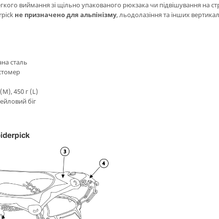
гкого виймання зі щільно упакованого рюкзака чи підвішування на ст
rpick
не призначено для альпінізму
, льодолазіння та інших вертика
ана сталь
стомер
(M), 450 г (L)
рейловий біг