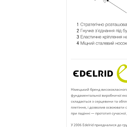
Німецький бренд висококласного 
фундаментальної виробничої експ
складається з серцевини та обпл
плетіння, і дозволив освоювати 
при падінні — прототип сучасної 
У 2006 Edelrid приєдналися до г