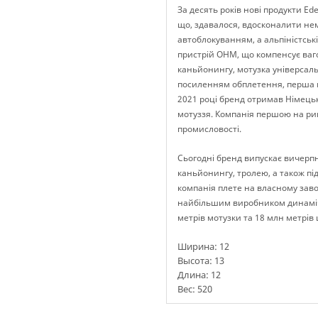
За десять років нові продукти Ed
що, здавалося, вдосконалити не
автоблокуванням, а альпіністські
пристрій OHM, що компенсує ваго
каньйонингу, мотузка універсаль
посиленням обплетення, перша м
2021 році бренд отримав Німець
мотуззя. Компанія першою на рин
промисловості.
Сьогодні бренд випускає вичерпн
каньйонингу, тролею, а також під
компанія плете на власному завод
найбільшим виробником динамічни
метрів мотузки та 18 млн метрів 
Ширина:
12
Высота:
13
Длина: 12
Вес:
520