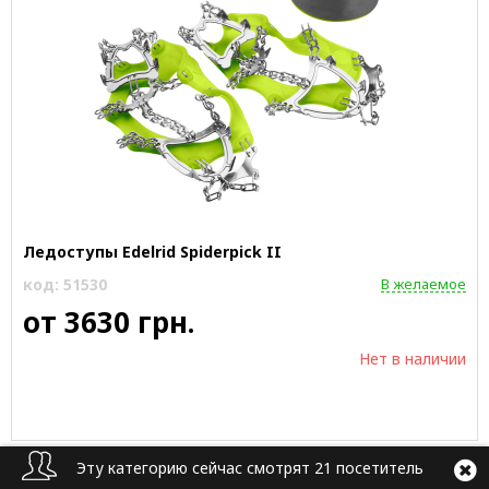
Ледоступы Edelrid Spiderpick II
код: 51530
В желаемое
от 3630 грн.
Нет в наличии
Эту категорию сейчас смотрят 21 посетитель
Обувь, гамаши, Льодоступи, льодоходи купить |