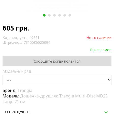
1
2
3
4
5
6
605
грн.
Код продукта:
49661
Нет в наличии
Штрих-код:
7315086025094
В желаемое
Сообщите когда появится
Модельный ряд
Бренд:
Trangia
Модель:
Дощечка-друшляк Trangia Multi-Disc MD25
Large 21 см
О ПРОДУКТЕ