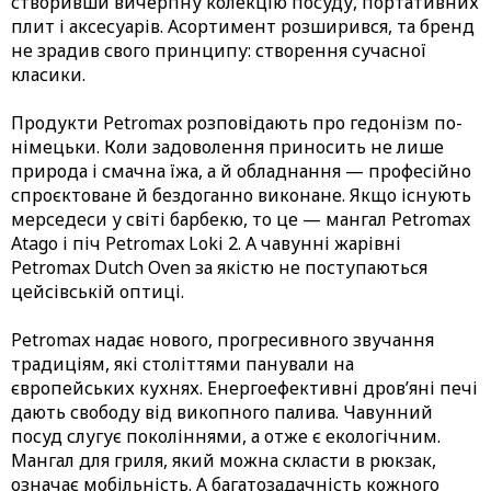
створивши вичерпну колекцію
посуду, портативних
плит і аксесуарів
. Асортимент розширився, та бренд
не зрадив свого принципу: створення сучасної
класики.
Продукти Petromax розповідають про гедонізм по-
німецьки. Коли задоволення приносить не лише
природа і смачна їжа, а й обладнання — професійно
спроєктоване й бездоганно виконане. Якщо існують
мерседеси у світі барбекю, то це — мангал Petromax
Atago і піч Petromax Loki 2. А чавунні жарівні
Petromax Dutch Oven за якістю не поступаються
цейсівській оптиці.
Petromax надає нового, прогресивного звучання
традиціям, які століттями панували на
європейських кухнях. Енергоефективні дров’яні печі
дають свободу від викопного палива. Чавунний
посуд слугує поколіннями, а отже є екологічним.
Мангал для гриля, який можна скласти в рюкзак,
означає мобільність. А багатозадачність кожного