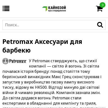
0
Petromax Аксесуари для
барбекю
У
Petromax
стверджують, що стихії
компанії — світло й вогонь. Зі світла
почалася історія бренду: понад століття тому
берлінський винахідник Макс Грец сконструював і
запустив у виробництво гасову лампу високого
тиску, відому як HK500. Відтоді минуло дві світові
війни й чимало революцій. Компанія зазнала змін.
До світла додався вогонь: Petromax стали
експертами в
обладнанні для кемпінгу та гриля
,