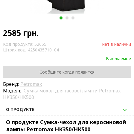
1
2
3
2585
грн.
Код продукта:
52655
нет в наличии
Штрих-код:
4250435710104
В желаемое
Сообщите когда появится
Бренд:
Petromax
Модель:
Сумка-чохол для гасової лампи Petromax
HK350/HK500
О ПРОДУКТЕ
О продукте Сумка-чехол для керосиновой
лампы Petromax HK350/HK500