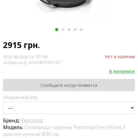
1
2
3
4
5
2915
грн.
Код продукта:
50146
Нет в наличии
Штрих-код:
4250435700167
В желаемое
Сообщите когда появится
Модельный ряд
Бренд:
Petromax
Модель:
Сковорода чавунна Petromax Fire Skillet з
довгою ручкою Ø30 см