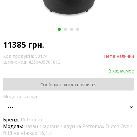
1
2
3
4
11385
грн.
Код продукта:
50174
Нет в наличии
Штрих-код:
4250435701812
В желаемое
Сообщите когда появится
Модельный ряд
Бренд:
Petromax
Модель:
Казан-жарівня чавунна Petromax Dutch Oven
ft18 на ніжках 16,1 л