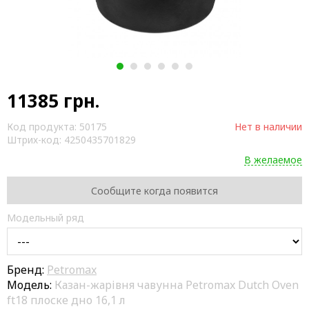
1
2
3
4
5
6
11385
грн.
Код продукта:
50175
Нет в наличии
Штрих-код:
4250435701829
В желаемое
Сообщите когда появится
Модельный ряд
Бренд:
Petromax
Модель:
Казан-жарівня чавунна Petromax Dutch Oven
ft18 плоске дно 16,1 л