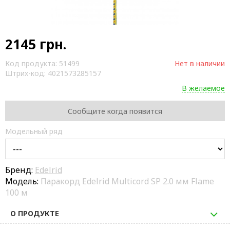
2145
грн.
Код продукта:
51499
Нет в наличии
Штрих-код:
4021573285157
В желаемое
Сообщите когда появится
Модельный ряд
Бренд:
Edelrid
Модель:
Паракорд Edelrid Multicord SP 2.0 мм Flame
100 м
О ПРОДУКТЕ