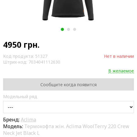
1
2
3
4950
грн.
Код продукта:
51327
Нет в наличии
Штрих-код:
7034041112630
В желаемое
Сообщите когда появится
Модельный ряд
Бренд:
Aclima
Модель:
Термокофта жін. Aclima WoolTerry 220 Crew
Neck Jet Black L