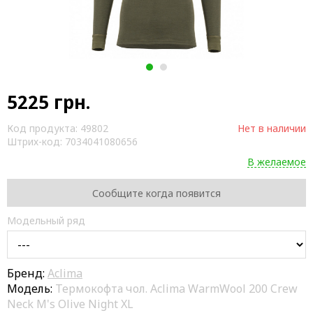
1
2
5225
грн.
Код продукта:
49802
Нет в наличии
Штрих-код:
7034041080656
В желаемое
Сообщите когда появится
Модельный ряд
Бренд:
Aclima
Модель:
Термокофта чол. Aclima WarmWool 200 Crew
Neck M's Olive Night XL