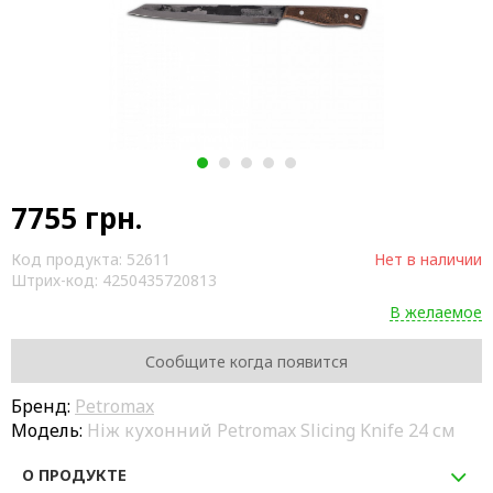
1
2
3
4
5
7755
грн.
Код продукта:
52611
Нет в наличии
Штрих-код:
4250435720813
В желаемое
Сообщите когда появится
Бренд:
Petromax
Модель:
Ніж кухонний Petromax Slicing Knife 24 см
О ПРОДУКТЕ