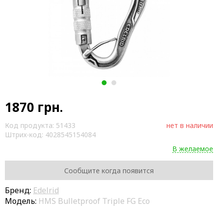
1
2
1870
грн.
Код продукта:
51433
нет в наличии
Штрих-код:
4028545154084
В желаемое
Сообщите когда появится
Бренд:
Edelrid
Модель:
HMS Bulletproof Triple FG Eco