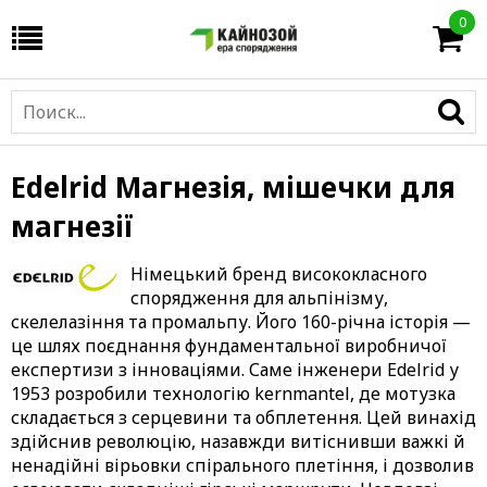
0
Edelrid Магнезія, мішечки для
магнезії
Німецький бренд висококласного
спорядження для альпінізму,
скелелазіння та промальпу. Його 160-річна історія —
це шлях поєднання фундаментальної виробничої
експертизи з інноваціями. Саме інженери Edelrid у
1953 розробили технологію kernmantel, де мотузка
складається з серцевини та обплетення. Цей винахід
здійснив революцію, назавжди витіснивши важкі й
ненадійні вірьовки спірального плетіння, і дозволив