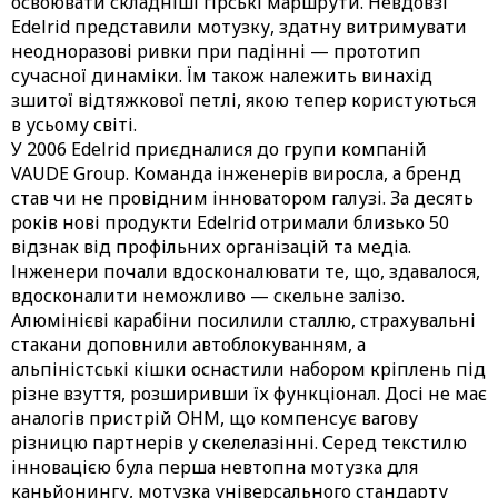
освоювати складніші гірські маршрути. Невдовзі
Edelrid представили мотузку, здатну витримувати
неодноразові ривки при падінні — прототип
сучасної динаміки. Їм також належить винахід
зшитої відтяжкової петлі, якою тепер користуються
в усьому світі.
У 2006 Edelrid приєдналися до групи компаній
VAUDE Group. Команда інженерів виросла, а бренд
став чи не провідним інноватором галузі. За десять
років нові продукти Edelrid отримали близько 50
відзнак від профільних організацій та медіа.
Інженери почали вдосконалювати те, що, здавалося,
вдосконалити неможливо — скельне залізо.
Алюмінієві карабіни посилили сталлю, страхувальні
стакани доповнили автоблокуванням, а
альпіністські кішки оснастили набором кріплень під
різне взуття, розширивши їх функціонал. Досі не має
аналогів пристрій OHM, що компенсує вагову
різницю партнерів у скелелазінні. Серед текстилю
інновацією була перша невтопна мотузка для
каньйонингу, мотузка універсального стандарту