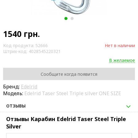
1
2
1540
грн.
Код продукта:
52666
Нет в наличии
Штрих-код:
4028545220321
В желаемое
Сообщите когда появится
Бренд:
Edelrid
Модель:
Edelrid Taser Steel Triple silver ONE SIZE
ОТЗЫВЫ
Отзывы Карабин Edelrid Taser Steel Triple
Silver